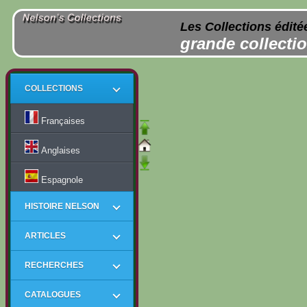
Les Collections édité
grande collectio
COLLECTIONS
Françaises
Anglaises
Espagnole
HISTOIRE NELSON
ARTICLES
RECHERCHES
CATALOGUES