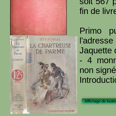
soit 567 
fin de livr
Primo pu
l'adresse
Jaquette 
- 4 monna
non sign
Introduct
Affichage de toute