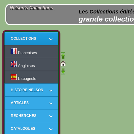
Les Collections édité
grande collectio
COLLECTIONS
Françaises
Anglaises
Espagnole
HISTOIRE NELSON
ARTICLES
RECHERCHES
CATALOGUES