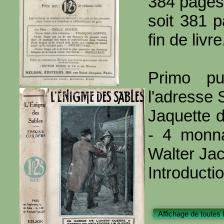
384 pages
soit 381 
fin de livre
Primo pu
l'adresse 
Jaquette d
- 4 monna
Walter Ja
Introducti
Affichage de toutes 