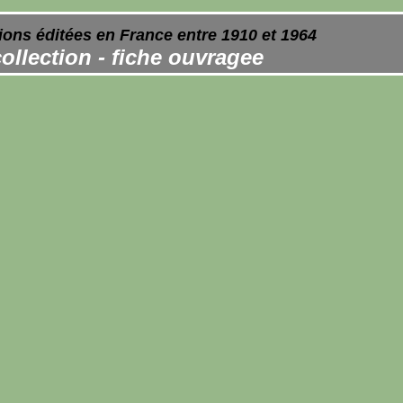
ions éditées en France entre 1910 et 1964
ollection - fiche ouvragee