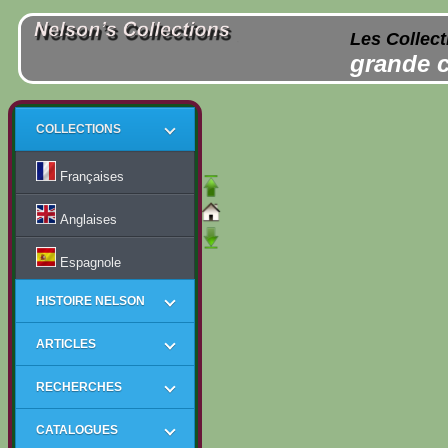
Les Collect
grande c
COLLECTIONS
Françaises
Anglaises
Espagnole
HISTOIRE NELSON
ARTICLES
RECHERCHES
CATALOGUES