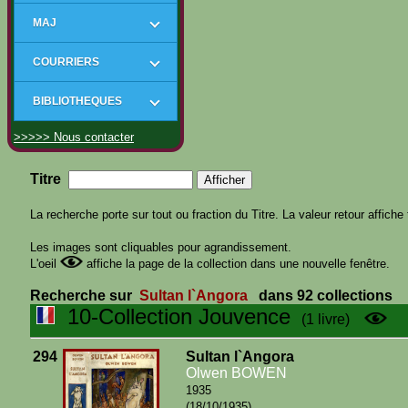
MAJ
COURRIERS
BIBLIOTHEQUES
>>>>> Nous contacter
Titre
La recherche porte sur tout ou fraction du Titre. La valeur retour affiche 
Les images sont cliquables pour agrandissement.
L'oeil
affiche la page de la collection dans une nouvelle fenêtre.
Recherche sur
Sultan l`Angora
dans 92 collections
10-Collection Jouvence
(1 livre)
294
Sultan l`Angora
Olwen BOWEN
1935
(18/10/1935)