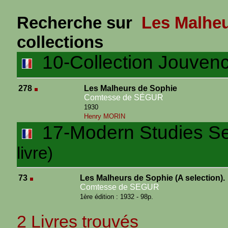
Recherche sur
Les Malheu
collections
10-Collection Jouven
278
Les Malheurs de Sophie
Comtesse de SÉGUR
1930
Henry MORIN
17-Modern Studies Ser
livre)
73
Les Malheurs de Sophie (A selection).
Comtesse de SEGUR
1ère édition : 1932 - 98p.
2 Livres trouvés