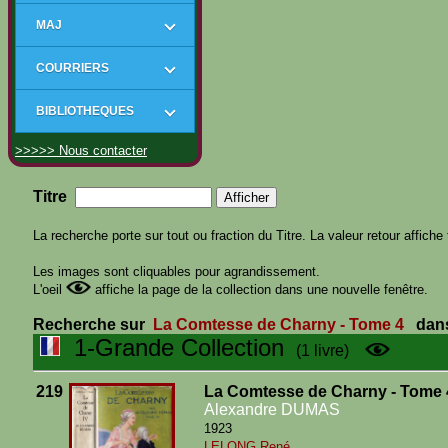
MAJ
COURRIERS
BIBLIOTHEQUES
>>>>> Nous contacter
Titre
La recherche porte sur tout ou fraction du Titre. La valeur retour affiche 
Les images sont cliquables pour agrandissement.
L'oeil
affiche la page de la collection dans une nouvelle fenêtre.
Recherche sur
La Comtesse de Charny - Tome 4
dans
1-Grande Collection
(1 livre)
219
La Comtesse de Charny - Tome 
Alexandre DUMAS
1923
LELONG René