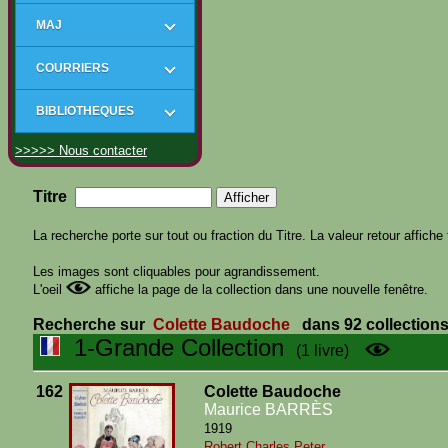
MAJ
COURRIERS
BIBLIOTHEQUES
>>>>> Nous contacter
Titre
La recherche porte sur tout ou fraction du Titre. La valeur retour affiche 
Les images sont cliquables pour agrandissement.
L'oeil
affiche la page de la collection dans une nouvelle fenêtre.
Recherche sur
Colette Baudoche
dans 92 collection
1-Grande Collection
(1 livre)
162
Colette Baudoche
Maurice BARRÈS
1919
Robert Charles Peter