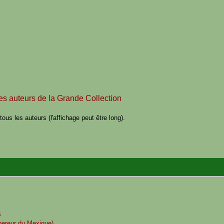
des auteurs de la Grande Collection
ous les auteurs (l'affichage peut être long).
S
pereur du Mexique)