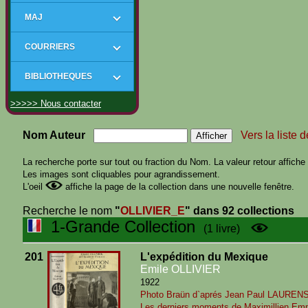
MAJ
COURRIERS
BIBLIOTHEQUES
>>>>> Nous contacter
Nom Auteur
Vers la liste 
La recherche porte sur tout ou fraction du Nom. La valeur retour affiche t
Les images sont cliquables pour agrandissement.
L'oeil
affiche la page de la collection dans une nouvelle fenêtre.
Recherche le nom
"
OLLIVIER_E
"
dans 92 collections
1-Grande Collection
(1 livre)
201
L'expédition du Mexique
Emile OLLIVIER
1922
Photo Braün d`aprés Jean Paul LAUREN
Les derniers moments de Maximillien Em