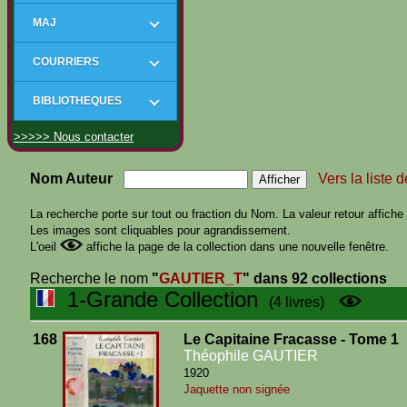
MAJ
COURRIERS
BIBLIOTHEQUES
>>>>> Nous contacter
Nom Auteur
Vers la liste 
La recherche porte sur tout ou fraction du Nom. La valeur retour affiche t
Les images sont cliquables pour agrandissement.
L'oeil
affiche la page de la collection dans une nouvelle fenêtre.
Recherche le nom
"
GAUTIER_T
"
dans 92 collections
1-Grande Collection
(4 livres)
168
Le Capitaine Fracasse - Tome 1
Théophile GAUTIER
1920
Jaquette non signée