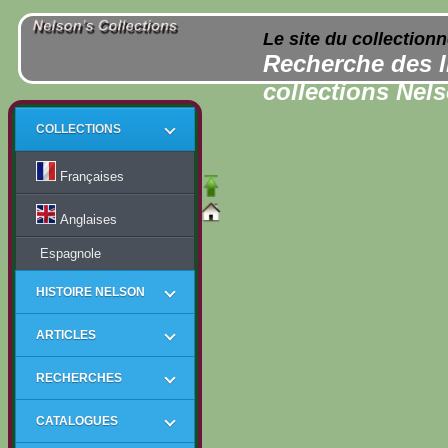
Le site du collection
Recherche des l
collections Nel
COLLECTIONS
Françaises
Anglaises
Espagnole
HISTOIRE NELSON
ARTICLES
RECHERCHES
CATALOGUES