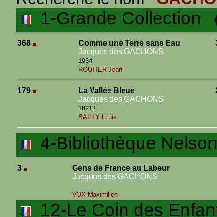
1-Grande Collection
(4
368
Comme une Terre sans Eau
Jacques des GACHONS
1934
ROUTIER Jean
179
La Vallée Bleue
Jacques des GACHONS
1921?
BAILLY Louis
4-Bibliothèque Nelson 
3
Gens de France au Labeur
Jacques des GACHONS
-
VOX Maximilien
12-Le Coin des Enfan