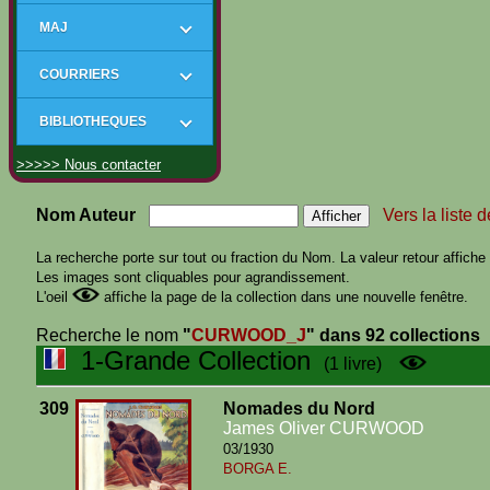
MAJ
COURRIERS
BIBLIOTHEQUES
>>>>> Nous contacter
Nom Auteur
Vers la liste 
La recherche porte sur tout ou fraction du Nom. La valeur retour affiche t
Les images sont cliquables pour agrandissement.
L'oeil
affiche la page de la collection dans une nouvelle fenêtre.
Recherche le nom
"
CURWOOD_J
"
dans 92 collections
1-Grande Collection
(1 livre)
309
Nomades du Nord
James Oliver CURWOOD
03/1930
BORGA E.