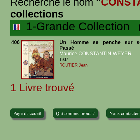
Recherche le nom
"
CONST
collections
1-Grande Collection
(1
406
Un Homme se penche sur s
Passé
Maurice CONSTANTIN-WEYER
1937
ROUTIER Jean
1 Livre trouvé
Page d'accueil
Qui sommes-nous ?
Nous contacter