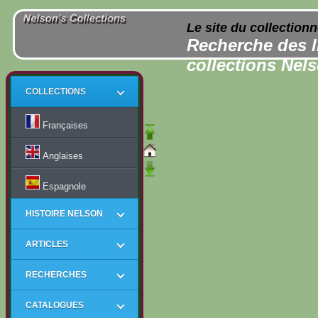
Le site du collection
Recherche des l
collections Nel
COLLECTIONS
Françaises
Anglaises
Espagnole
HISTOIRE NELSON
ARTICLES
RECHERCHES
CATALOGUES