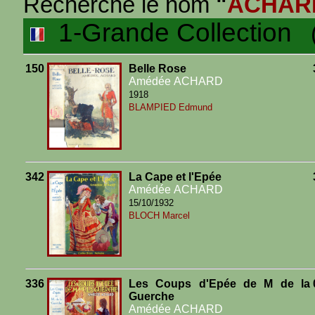
Recherche le nom
"
ACHAR
1-Grande Collection
(6
150
Belle Rose
Amédée ACHARD
1918
BLAMPIED Edmund
342
La Cape et l'Epée
Amédée ACHARD
15/10/1932
BLOCH Marcel
336
Les Coups d'Epée de M de la
Guerche
Amédée ACHARD