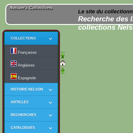
Le site du collection
Recherche des l
collections Nel
COLLECTIONS
Françaises
Anglaises
Espagnole
HISTOIRE NELSON
ARTICLES
RECHERCHES
CATALOGUES