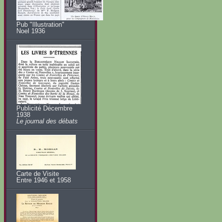
Pub "Illustration"
Noel 1936
Publicité Décembre
1938
Le journal des débats
Carte de Visite
Entre 1946 et 1958