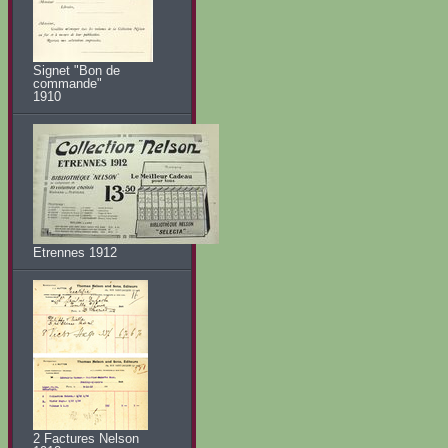
Signet "Bon de
commande"
1910
Etrennes 1912
2 Factures Nelson